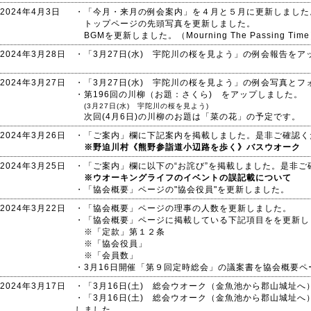
2024年4月3日
・「今月・来月の例会案内」を４月と５月に更新しました
トップページの先頭写真を更新しました。
BGMを更新しました。（Mourning The Passing Tim
2024年3月28日
・「3月27日(水) 宇陀川の桜を見よう」の例会報告をア
2024年3月27日
・「3月27日(水) 宇陀川の桜を見よう」の例会写真と
・第196回の川柳（お題：さくら) をアップしました。
(3月27日(水) 宇陀川の桜を見よう)
次回(4月6日)の川柳のお題は「菜の花」の予定です。
2024年3月26日
・「ご案内」欄に下記案内を掲載しました。是非ご確認く
※野迫川村《熊野参詣道小辺路を歩く》バスウオーク
2024年3月25日
・「ご案内」欄に以下の“お詫び”を掲載しました。是非ご
※ウオーキングライフのイベントの誤記載について
・「協会概要」ページの"協会役員"を更新しました。
2024年3月22日
・「協会概要」ページの理事の人数を更新しました。
・「協会概要」ページに掲載している下記項目をを更新し
※「定款」第１２条
※「協会役員」
※「会員数」
・3月16日開催「第９回定時総会」の議案書を協会概要
2024年3月17日
・「3月16日(土) 総会ウオーク（金魚池から郡山城址
・「3月16日(土) 総会ウオーク（金魚池から郡山城址
しました。