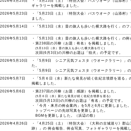
2026年5月25日
・「5月23日（土）〈特別大会〉バスウオーク（山添村
ギャラリーを掲載しました。
2026年5月23日
・「5月23日（土）〈特別大会〉バスウオーク（山添村
ました。
2026年5月14日
・「5月13日（水）昔の旅人も歩いた横大路を行く」の
2026年5月13日
・「5月13日（水）昔の旅人も歩いた横大路を行く」の
・第238回の川柳（お題：有名）を掲載しました。
(5月13日（水）昔の旅人も歩いた横大路を行く)
次回(6月3日)の川柳のお題は「狛犬」の予定です。
2026年5月10日
・「5月9日 シニア元気フェスタ（ウオークラリー）」
た。
・「5月9日 シニア元気フェスタ（ウオークラリー）」
2026年5月7日
・「5月６日（水）新たな発見が続く佐紀古墳群を巡る」
掲載しました。
2026年5月6日
・第237回の川柳（お題：感謝）を掲載しました。
(5月６日（水）新たな発見が続く佐紀古墳群を巡る)
次回(5月13日)の川柳のお題は「有名」の予定です。
・「今月・来月の例会案内」を5月と6月に更新しました
トップページの先頭写真を更新しました。
BGMを更新しました。（浜辺の歌）
2026年4月26日
・「4月25日（土）〈特別大会〉《大和の古城巡り》郡
跡）」の 例会報告、例会写真、フォトギャラリーを掲載