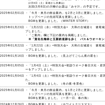
(2月8日（土）富雄から赤膚山)
次回(3月8日)の川柳のお題は「みそ汁」の予定です。
2025年02月01日
・「今月・来月の例会案内」を2月と3月に更新しました
トップページの先頭写真を更新しました。
BGMを更新しました。（WINTER STORY）
2025年01月23日
・「1月22日（水）<特別大会> 大和の古城巡り 箸尾
プしました。
・「ご案内」欄に下記の案内を掲載しました。
※「賀名生梅林と五新鉄道跡を歩く バス＆ウオーキン
2025年01月22日
・「1月22日（水）<特別大会> 大和の古城巡り 箸尾
ップしました。
2025年01月16日
・BGMを更新しました。（見上げてごらん夜の星を）
2025年01月05日
・「1月4日（土）<特別大会>初詣ウオーク春日大社・若
ーをアップしました。
2025年01月04日
・「1月4日（土）<特別大会>初詣ウオーク春日大社・若
た。
・BGMを更新しました。（冬の夜-冬景色）
2025年01月01日
・「今月・来月の例会案内」を1月と2月に更新しました
トップページの先頭写真を更新しました。
BGMを更新しました。（一月一日、春の海）
2024年12月26日
・BGMを更新しました。（ホワイトクリスマス）