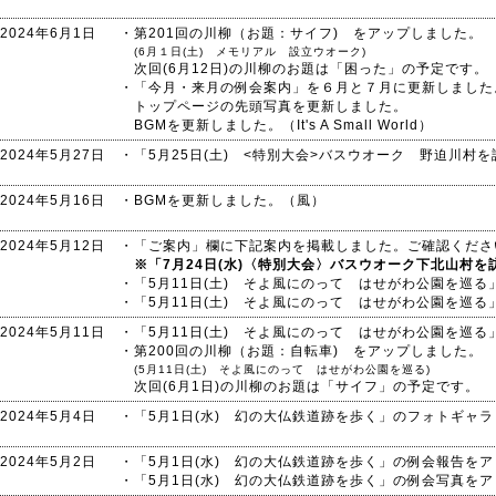
2024年6月1日
・第201回の川柳（お題：サイフ) をアップしました。
(6月１日(土) メモリアル 設立ウオーク)
次回(6月12日)の川柳のお題は「困った」の予定です。
・「今月・来月の例会案内」を６月と７月に更新しました
トップページの先頭写真を更新しました。
BGMを更新しました。（It's A Small World）
2024年5月27日
・「5月25日(土) <特別大会>バスウオーク 野迫川村
2024年5月16日
・BGMを更新しました。（風）
2024年5月12日
・「ご案内」欄に下記案内を掲載しました。ご確認くださ
※「7月24日(水)〈特別大会〉バスウオーク下北山村を
・「5月11日(土) そよ風にのって はせがわ公園を巡
・「5月11日(土) そよ風にのって はせがわ公園を巡
2024年5月11日
・「5月11日(土) そよ風にのって はせがわ公園を巡
・第200回の川柳（お題：自転車) をアップしました。
(5月11日(土) そよ風にのって はせがわ公園を巡る)
次回(6月1日)の川柳のお題は「サイフ」の予定です。
2024年5月4日
・「5月1日(水) 幻の大仏鉄道跡を歩く」のフォトギャ
2024年5月2日
・「5月1日(水) 幻の大仏鉄道跡を歩く」の例会報告を
・「5月1日(水) 幻の大仏鉄道跡を歩く」の例会写真を