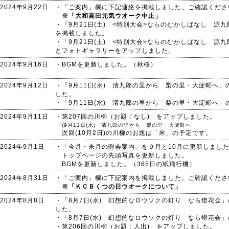
2024年9月22日
・「ご案内」欄に下記連絡を掲載しました。ご確認くださ
※「大和高田元気ウオーク中止」
・「9月21日(土) <特別大会>ならのむかしばなし 源
を掲載しました。
・「9月21日(土) <特別大会>ならのむかしばなし 源
とフォトギャラリーをアップしました。
2024年9月16日
・BGMを更新しました。（秋桜）
2024年9月12日
・「9月11日(水) 清九郎の里から 梨の里・大淀町へ
した。
・「9月11日(水) 清九郎の里から 梨の里・大淀町へ
2024年9月11日
・第207回の川柳（お題：なし) をアップしました。
(9月11日(水) 清九郎の里から 梨の里・大淀町へ
次回(10月2日)の川柳のお題は「米」の予定です。
2024年9月1日
・「今月・来月の例会案内」を９月と10月に更新しまし
トップページの先頭写真を更新しました。
BGMを更新しました。（365日の紙飛行機）
2024年8月31日
・「ご案内」欄に下記案内を掲載しました。ご確認くださ
※「ＫＣＢくつの日ウオークについて」
2024年8月8日
・「8月7日(水) 幻想的なロウソクの灯り なら燈花会
した。
・「8月7日(水) 幻想的なロウソクの灯り なら燈花会
・第206回の川柳（お題：人出) をアップしました。