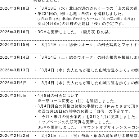
掲載しました。
2026年3月18日
・「3月18日（水）北山の辺の道もう一つの「山の辺の
・第234回の川柳（お題：自信）を掲載しました。
(3月18日（水）北山の辺の道もう一つの「山の辺の道」北行き)
次回(4月8日)の川柳のお題は「桜」の予定です。
2026年3月16日
・BGMを更新しました。（朧月夜-桜の栞）
2026年3月15日
・「3月14日（土）総会ウオーク」の例会写真とフォト
2026年3月14日
・「3月14日（土）総会ウオーク」の例会報告を掲載しま
2026年3月13日
・「3月4日（水）先人たちが遺した山城古道を歩く」の
2026年3月6日
・「3月4日（水）先人たちが遺した山城古道を歩く」の
2026年3月5日
・4月8日の例会について
※一部コース変更と（注）を追記しました。
・3月4日例会の川柳は諸般の事情により休みとさせて頂
次回(3月18日)の川柳のお題は「自信」の予定です。
・「今月・来月の例会案内」を3月と4月に更新しました
トップページの先頭写真を更新しました。
BGMを更新しました。（サウンドオブサイレンス～コ
2026年2月22日
・「2月21日（土）（祝）飛鳥・藤原の資産巡り①飛鳥