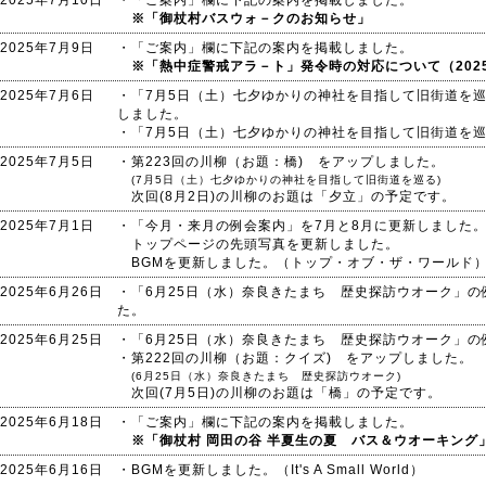
2025年7月10日
・「ご案内」欄に下記の案内を掲載しました。
※「御杖村バスウォ－クのお知らせ」
2025年7月9日
・「ご案内」欄に下記の案内を掲載しました。
※「熱中症警戒アラ－ト」発令時の対応について（2025.
2025年7月6日
・「7月5日（土）七夕ゆかりの神社を目指して旧街道を
しました。
・「7月5日（土）七夕ゆかりの神社を目指して旧街道を
2025年7月5日
・第223回の川柳（お題：橋) をアップしました。
(7月5日（土）七夕ゆかりの神社を目指して旧街道を巡る)
次回(8月2日)の川柳のお題は「夕立」の予定です。
2025年7月1日
・「今月・来月の例会案内」を7月と8月に更新しました
トップページの先頭写真を更新しました。
BGMを更新しました。（トップ・オブ・ザ・ワールド
2025年6月26日
・「6月25日（水）奈良きたまち 歴史探訪ウオーク」
た。
2025年6月25日
・「6月25日（水）奈良きたまち 歴史探訪ウオーク」
・第222回の川柳（お題：クイズ) をアップしました。
(6月25日（水）奈良きたまち 歴史探訪ウオーク)
次回(7月5日)の川柳のお題は「橋」の予定です。
2025年6月18日
・「ご案内」欄に下記の案内を掲載しました。
※「御杖村 岡田の谷 半夏生の夏 バス＆ウオーキング
2025年6月16日
・BGMを更新しました。（It's A Small World）