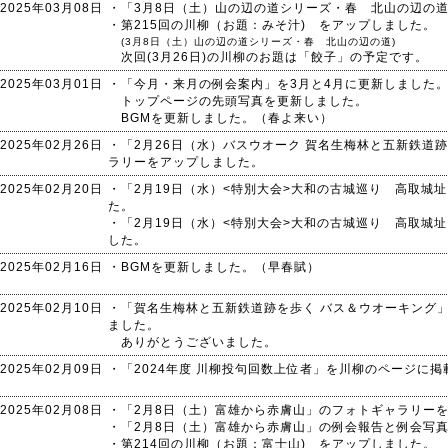
2025年03月08日
・「3月8日（土）山の辺の道シリーズ・春 北山の辺の
・第215回の川柳（お題：みそ汁) をアップしました。
(3月8日（土）山の辺の道シリーズ・春 北山の辺の道)
次回(3月26日)の川柳のお題は「餃子」の予定です。
2025年03月01日
・「今月・来月の例会案内」を3月と4月に更新しました
トップページの先頭写真を更新しました。
BGMを更新しました。（春よ来い）
2025年02月26日
・「2月26日（水）バスウオーク 賀名生梅林と五新鉄道
ラリーをアップしました。
2025年02月20日
・「2月19日（水）<特別大会>大和の古城巡り 高取城
た。
・「2月19日（水）<特別大会>大和の古城巡り 高取城
した。
2025年02月16日
・BGMを更新しました。（早春賦）
2025年02月10日
・「賀名生梅林と五新鉄道跡を歩く バス＆ウオーキング
ました。
ありがとうございました。
2025年02月09日
・「2024年度 川柳投句回数上位者」を川柳のページに
2025年02月08日
・「2月8日（土）富雄から赤膚山」のフォトギャラリー
・「2月8日（土）富雄から赤膚山」の例会報告と例会写
・第214回の川柳（お題：富士山) をアップしました。