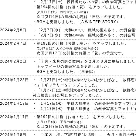
・「2月17日(土) 役行者たらいの森」の例会写真とフ
・第194回の川柳（お題：花) をアップしました。
(2月17日(土) 役行者たらいの森)
次回(3月6日)の川柳のお題は「日記」の予定です。
・BGMを更新しました。（A WINTER STORY）
2024年2月8日
・「2月7日(水) 大和の中央 磯城の里を歩く」の例会
・「2月7日(水) 大和の中央 磯城の里を歩く」の例会
2024年2月7日
・第193回の川柳（お題：寒い) をアップしました。
(2月7日(水) 大和の中央 磯城の里を歩く)
次回(2月17日)の川柳のお題は「花」の予定です。
2024年2月2日
・「今月・来月の例会案内」を２月と３月に更新しました
トップページの先頭写真を更新しました。
BGMを更新しました。（早春賦）
2024年1月28日
・「1月27日(土)<特別大会>ならのむかしばなし 故
フォトギャラリーをアップしました。
・「1月27日(土)<特別大会>ならのむかしばなし 故
例会報告と例会写真をアップしました。
2024年1月18日
・「1月17日(水) 平群の町歩き」の例会報告をアップし
・「1月17日(水) 平群の町歩き」の例会写真とフォト
2024年1月17日
・第192回の川柳（お題：たこ) をアップしました。
(1月17日(水) 平群の町歩き)
次回(2月7日)の川柳のお題は「寒い」の予定です。
2024年1月8日
・「ご案内」欄に下記“訂正”を掲載し、「今月・来月の