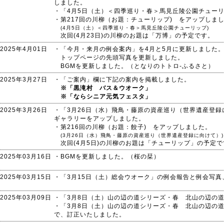
しました。
・「4月5日（土）＜四季巡り・春＞馬見丘陵公園チュー
・第217回の川柳（お題：チューリップ) をアップしま
(4月5日（土）＜四季巡り・春＞馬見丘陵公園チューリップ)
次回(4月23日)の川柳のお題は「万博」の予定です。
2025年4月01日
・「今月・来月の例会案内」を4月と5月に更新しました
トップページの先頭写真を更新しました。
BGMを更新しました。（となりのトトロ-ふるさと）
2025年3月27日
・「ご案内」欄に下記の案内を掲載しました。
※「黒滝村 バス＆ウオーク」
※「ならシニア元気フェスタ」
2025年3月26日
・「3月26日（水）飛鳥・藤原の資産巡り（世界遺産登
ギャラリーをアップしました。
・第216回の川柳（お題：餃子) をアップしました。
(3月26日（水）飛鳥・藤原の資産巡り（世界遺産登録に向けて）)
次回(4月5日)の川柳のお題は「チューリップ」の予定で
2025年03月16日
・BGMを更新しました。（桜の栞）
2025年03月15日
・「3月15日（土）総会ウオーク」の例会報告と例会写
2025年03月09日
・「3月8日（土）山の辺の道シリーズ・春 北山の辺の
・「3月8日（土）山の辺の道シリーズ・春 北山の辺の
で、訂正いたしました。