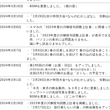
2024年3月16日
・BGMを更新しました。（桜の栞）
2024年3月10日
・「2月28日(水)<特別大会>ならのむかしばなし 生
した。
2024年3月8日
・スマホの「2023年度の川柳投句回数上位者」に間違っ
いました。
正しく「2023年度の川柳投句回数上位者」が表示でき
尚、パソコンの表示には問題ありません。
誠に申し訳ありませんでした。
2024年3月7日
・「3月6日(水) 春の日差しを浴びて 春の山の辺を歩こ
・「3月6日(水) 春の日差しを浴びて 春の山の辺を歩こ
ました。
2024年3月6日
・第195回の川柳（お題：日記) をアップしました。
(3月6日(水) 春の日差しを浴びて 春の山の辺を歩こう)
次回(3月27日)の川柳のお題は「さくら」の予定です。
2024年3月1日
・「2月28日(水)<特別大会>ならのむかしばなし 生
した。
・「今月・来月の例会案内」を３月と４月に更新しました
トップページの先頭写真を更新しました。
BGMを更新しました。（どこかで春が）
2024年2月18日
・2023年度の川柳投句回数上位者を掲載しました。
・「2月17日(土) 役行者たらいの森」の例会報告をアッ