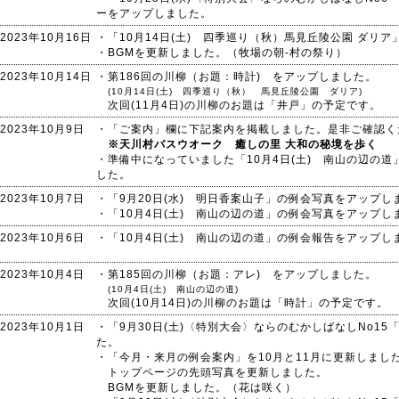
ーをアップしました。
2023年10月16日
・「10月14日(土) 四季巡り（秋）馬見丘陵公園 ダリ
・BGMを更新しました。（牧場の朝-村の祭り）
2023年10月14日
・第186回の川柳（お題：時計) をアップしました。
(10月14日(土) 四季巡り（秋） 馬見丘陵公園 ダリア)
次回(11月4日)の川柳のお題は「井戸」の予定です。
2023年10月9日
・「ご案内」欄に下記案内を掲載しました。是非ご確認く
※天川村バスウオーク 癒しの里 大和の秘境を歩く
・準備中になっていました「10月4日(土) 南山の辺の
した。
2023年10月7日
・「9月20日(水) 明日香案山子」の例会写真をアップし
・「10月4日(土) 南山の辺の道」の例会写真をアップし
2023年10月6日
・「10月4日(土) 南山の辺の道」の例会報告をアップし
2023年10月4日
・第185回の川柳（お題：アレ) をアップしました。
(10月4日(土) 南山の辺の道)
次回(10月14日)の川柳のお題は「時計」の予定です。
2023年10月1日
・「9月30日(土)〈特別大会〉ならのむかしばなしNo1
た。
・「今月・来月の例会案内」を10月と11月に更新しまし
トップページの先頭写真を更新しました。
BGMを更新しました。（花は咲く）