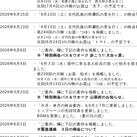
(6月24日（水）初夏の風に吹かれて 西大和の里を歩く)
次回(7月4日)の川柳のお題は「天下」の予定です。
2026年6月15日
・「6月13日（土）古代氏族の和邇氏の里を行く」の例
2026年6月13日
・「6月13日（土）古代氏族の和邇氏の里を行く」の例
・第240回の川柳（お題：つゆ）を掲載しました。
(6月13日（土）古代氏族の和邇氏の里を行く)
次回(6月24日)の川柳のお題は「トマト」の予定です。
2026年6月8日
・「ご案内」欄に下記の案内を掲載しました。
※「特別例会バス＆ウオーク 歩こう!! 大台ヶ原」
2026年6月4日
・「6月３日（水）国中に有る名人佐吉の造った狛犬を巡
ました。
・第239回の川柳（お題：狛犬）を掲載しました。
(6月３日（水）国中に有る名人佐吉の造った狛犬を巡る)
次回(6月13日)の川柳のお題は「つゆ」の予定です。
2026年3月23日
・「ご案内」欄に下記の案内を掲載しました。
※「特別例会バス＆ウオーク 山添村のお知らせ」
2026年6月3日
・「今月・来月の例会案内」を6月と7月に更新しました
トップページの先頭写真を更新しました。
BGMを更新しました。（夏の日の恋）
2026年6月1日
・「ご案内」欄に下記の案内を掲載しました。
※緊急連絡 ３日の例会について