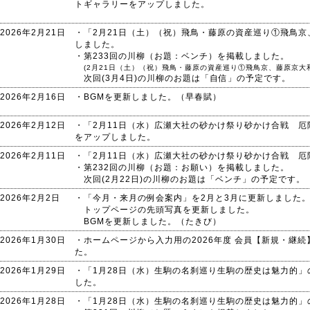
トギャラリーをアップしました。
2026年2月21日
・「2月21日（土）（祝）飛鳥・藤原の資産巡り①飛鳥
しました。
・第233回の川柳（お題：ベンチ）を掲載しました。
(2月21日（土）（祝）飛鳥・藤原の資産巡り①飛鳥京、藤原京大
次回(3月4日)の川柳のお題は「自信」の予定です。
2026年2月16日
・BGMを更新しました。（早春賦）
2026年2月12日
・「2月11日（水）広瀬大社の砂かけ祭り砂かけ合戦 
をアップしました。
2026年2月11日
・「2月11日（水）広瀬大社の砂かけ祭り砂かけ合戦 
・第232回の川柳（お題：お願い）を掲載しました。
次回(2月22日)の川柳のお題は「ベンチ」の予定です。
2026年2月2日
・「今月・来月の例会案内」を2月と3月に更新しました
トップページの先頭写真を更新しました。
BGMを更新しました。（たきび）
2026年1月30日
・ホームページから入力用の2026年度 会員【新規・継
た。
2026年1月29日
・「1月28日（水）生駒の名刹巡り生駒の歴史は魅力的
した。
2026年1月28日
・「1月28日（水）生駒の名刹巡り生駒の歴史は魅力的