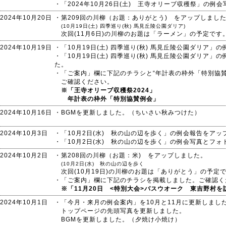
・「2024年10月26日(土) 王寺オリーブ収穫祭」の
2024年10月20日
・第209回の川柳（お題：ありがとう) をアップしまし
(10月19日(土) 四季巡り(秋) 馬見丘陵公園ダリア)
次回(11月6日)の川柳のお題は「ラーメン」の予定です
2024年10月19日
・「10月19日(土) 四季巡り(秋) 馬見丘陵公園ダリア
・「10月19日(土) 四季巡り(秋) 馬見丘陵公園ダリア
た。
・「ご案内」欄に下記のチラシと“年計表の枠外「特別協
ご確認ください。
※「王寺オリーブ収穫祭2024」
年計表の枠外「特別協賛例会」
2024年10月16日
・BGMを更新しました。（ちいさい秋みつけた）
2024年10月3日
・「10月2日(水) 秋の山の辺を歩く」の例会報告をアッ
・「10月2日(水) 秋の山の辺を歩く」の例会写真とフ
2024年10月2日
・第208回の川柳（お題：米) をアップしました。
(10月2日(水) 秋の山の辺を歩く
次回(10月19日)の川柳のお題は「ありがとう」の予定
・「ご案内」欄に下記のチラシを掲載しました。ご確認く
※「11月20日 <特別大会>バスウオーク 東吉野村を
2024年10月1日
・「今月・来月の例会案内」を10月と11月に更新しまし
トップページの先頭写真を更新しました。
BGMを更新しました。（夕焼け小焼け）