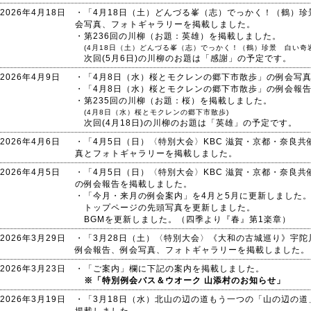
2026年4月18日
・「4月18日（土）どんづる峯（志）でっかく！（鶴）
会写真、フォトギャラリーを掲載しました。
・第236回の川柳（お題：英雄）を掲載しました。
(4月18日（土）どんづる峯（志）でっかく！（鶴）珍景 白い奇
次回(5月6日)の川柳のお題は「感謝」の予定です。
2026年4月9日
・「4月8日（水）桜とモクレンの郷下市散歩」の例会写
・「4月8日（水）桜とモクレンの郷下市散歩」の例会報
・第235回の川柳（お題：桜）を掲載しました。
(4月8日（水）桜とモクレンの郷下市散歩)
次回(4月18日)の川柳のお題は「英雄」の予定です。
2026年4月6日
・「4月5日（日）〈特別大会〉KBC 滋賀・京都・奈良
真とフォトギャラリーを掲載しました。
2026年4月5日
・「4月5日（日）〈特別大会〉KBC 滋賀・京都・奈良
の例会報告を掲載しました。
・「今月・来月の例会案内」を4月と5月に更新しました
トップページの先頭写真を更新しました。
BGMを更新しました。（四季より『春』第1楽章）
2026年3月29日
・「3月28日（土）〈特別大会〉《大和の古城巡り》宇陀
例会報告、例会写真、フォトギャラリーを掲載しました。
2026年3月23日
・「ご案内」欄に下記の案内を掲載しました。
※「特別例会バス＆ウオーク 山添村のお知らせ」
2026年3月19日
・「3月18日（水）北山の辺の道もう一つの「山の辺の