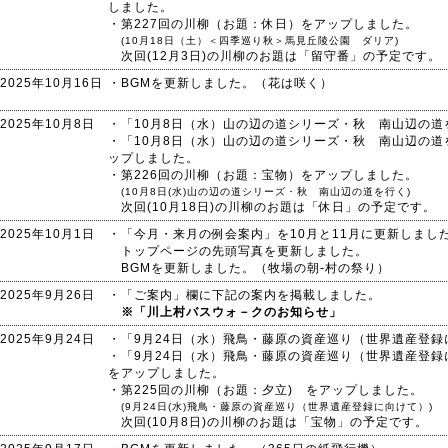
しました。
・第227回の川柳（お題：休日）をアップしました。
(10月18日（土）＜四季巡り秋＞馬見丘陵公園 ダリア)
次回(12月3日)の川柳のお題は「留守番」の予定です。
2025年10月16日
・BGMを更新しました。（花は咲く）
2025年10月8日
・「10月8日（水）山の辺の道シリーズ・秋 南山辺の
・「10月8日（水）山の辺の道シリーズ・秋 南山辺の
ップしました。
・第226回の川柳（お題：宝物）をアップしました。
(10月8日(水)山の辺の道シリーズ・秋 南山辺の道を行く)
次回(10月18日)の川柳のお題は「休日」の予定です。
2025年10月1日
・「今月・来月の例会案内」を10月と11月に更新しまし
トップページの先頭写真を更新しました。
BGMを更新しました。（牧場の朝-村の祭り）
2025年9月26日
・「ご案内」欄に下記の案内を掲載しました。
※「川上村バスウォ－クのお知らせ」
2025年9月24日
・「9月24日（水）飛鳥・藤原の資産巡り（世界遺産登
・「9月24日（水）飛鳥・藤原の資産巡り（世界遺産登
をアップしました。
・第225回の川柳（お題：夕立) をアップしました。
(9月24日(水)飛鳥・藤原の資産巡り（世界遺産登録に向けて）)
次回(10月8日)の川柳のお題は「宝物」の予定です。