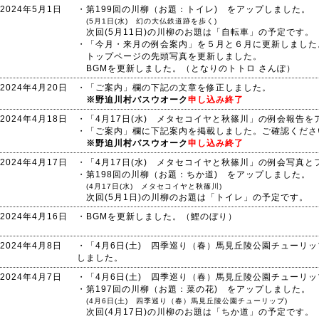
2024年5月1日
・第199回の川柳（お題：トイレ) をアップしました。
(5月1日(水) 幻の大仏鉄道跡を歩く)
次回(5月11日)の川柳のお題は「自転車」の予定です。
・「今月・来月の例会案内」を５月と６月に更新しました
トップページの先頭写真を更新しました。
BGMを更新しました。（となりのトトロ さんぽ）
2024年4月20日
・「ご案内」欄の下記の文章を修正しました。
※野迫川村バスウオーク
申し込み終了
2024年4月18日
・「4月17日(水) メタセコイヤと秋篠川」の例会報告を
・「ご案内」欄に下記案内を掲載しました。ご確認くださ
※野迫川村バスウオーク
申し込み終了
2024年4月17日
・「4月17日(水) メタセコイヤと秋篠川」の例会写真
・第198回の川柳（お題：ちか道) をアップしました。
(4月17日(水) メタセコイヤと秋篠川)
次回(5月1日)の川柳のお題は「トイレ」の予定です。
2024年4月16日
・BGMを更新しました。（鯉のぼり）
2024年4月8日
・「4月6日(土) 四季巡り（春）馬見丘陵公園チューリ
しました。
2024年4月7日
・「4月6日(土) 四季巡り（春）馬見丘陵公園チューリ
・第197回の川柳（お題：菜の花) をアップしました。
(4月6日(土) 四季巡り（春）馬見丘陵公園チューリップ)
次回(4月17日)の川柳のお題は「ちか道」の予定です。