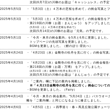
次回(6月7日)の川柳のお題は「キャッシュレス」の予定
2025年5月5日
・「5月3日（土）４万本の芝桜を求めて」の例会写真と
2025年5月3日
・「5月3日（土）４万本の芝桜を求めて」の例会報告を
・第219回の川柳（お題：まんじゅう) をアップしまし
(5月3日（土）４万本の芝桜を求めて)
次回(5月14日)の川柳のお題は「元気」の予定です。
2025年5月1日
・「今月・来月の例会案内」を5月と6月に更新しました
トップページの先頭写真を更新しました。
BGMを更新しました。（鯉のぼり-背比べ）
2025年4月24日
・「4月23日（水）金剛寺の牡丹を見に行く」の例会写
2025年4月23日
・「4月23日（水）金剛寺の牡丹を見に行く」の例会報告
・第218回の川柳（お題：万博) をアップしました。
(4月23日（水）金剛寺の牡丹を見に行く)
次回(5月3日)の川柳のお題は「まんじゅう」の予定です
2025年4月16日
・「ご案内」欄に下記の案内を掲載しました。
※「４月23日金剛寺の牡丹を見に行く」例会について
・BGMを更新しました。（Fairy）
2025年4月14日
・「今月・来月の 例会案内」“5月24日（土）バスウオー
離を「ご案内欄」と同じになるように修正しました。
2025年4月6日
・「4月5日（土）＜四季巡り・春＞馬見丘陵公園チュー