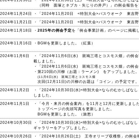
2024年11月30日
・「2024年11月30日 (土) <特別大会>ならのむかし
（同時 面塚とネブカ・矢じりの井戸）」の例会報告を
2024年11月24日
・「2024年11月20日 <特別大会>バスウオーク 東
2024年11月21日
・「2024年11月20日 <特別大会>バスウオーク 東
2024年11月18日
・
2025年の例会予定
を「例会事業計画」のページに掲載
2024年11月16日
・BGMを更新しました。（紅葉）
2024年11月6日
・「2024年11月6日(水) 斑鳩三塔とコスモス畑」の
載しました。
・「2024年11月6日(水) 斑鳩三塔とコスモス畑」の
・第210回の川柳（お題：ラーメン) をアップしました
(11月6日(水) 斑鳩三塔とコスモス畑
次回(12月11日)の川柳のお題は「コイン」の予定です
2024年11月2日
・「2024年10月30日(水)<特別大会>ならのむかしば
しました。
2024年11月1日
・「今月・来月の例会案内」を11月と12月に更新しまし
トップページの先頭写真を更新しました。
BGMを更新しました。（旅愁）
2024年10月30日
・「2024年10月30日(水)<特別大会>ならのむかしば
ギャラリーをアップしました。
2024年10月26日
・「2024年10月26日(土) 王寺オリーブ収穫祭」の例