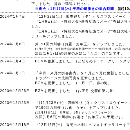
正しました。是非ご確認ください。
※
例会：1月17日(水) 平群の町歩きの集合時間
(誤)10:
2024年1月7日
・「12月23日(土) 四季巡り（冬）クリスマスウイー
・「1月6日(土) <特別大会>新春初詣ウオーク“春日大
した。
・「1月6日(土) <特別大会>新春初詣ウオーク“春日大
ラリーをアップしました。
2024年1月6日
・第191回の川柳（お題：お年玉) をアップしました。
(1月6日(土) <特別大会>新春初詣ウオーク“春日大社・若宮15社め
次回(1月17日)の川柳のお題は「たこ」の予定です。
2024年1月4日
・BGMを更新しました。（となりのトトロ、グリーンス
2024年1月1日
・「今月・来月の例会案内」を１月と２月に更新しました
トップページの先頭写真を更新しました。
BGMを更新しました。（一月一日、春の海）
2023年12月26日
・BGMを更新しました。（お正月-交響曲第九番）
2023年12月23日
・「(12月23日(土) 四季巡り（冬）クリスマスウイー
・第190回の川柳（お題：うそ) をアップしました。
(12月23日(土) 四季巡り（冬）クリスマスウイーク)
次回(1月6日)の川柳のお題は「お年玉」の予定です。
2023年12月18日
・「12月16日(土) 香芝の名刹」のフォトギャラリーを