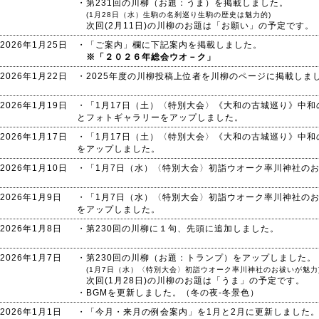
・第231回の川柳（お題：うま）を掲載しました。
(1月28日（水）生駒の名刹巡り生駒の歴史は魅力的)
次回(2月11日)の川柳のお題は「お願い」の予定です。
2026年1月25日
・「ご案内」欄に下記案内を掲載しました。
※「２０２６年総会ウオ－ク」
2026年1月22日
・2025年度の川柳投稿上位者を川柳のページに掲載しま
2026年1月19日
・「1月17日（土）〈特別大会〉《大和の古城巡り》中和
とフォトギャラリーをアップしました。
2026年1月17日
・「1月17日（土）〈特別大会〉《大和の古城巡り》中和
をアップしました。
2026年1月10日
・「1月7日（水）〈特別大会〉初詣ウオーク率川神社の
2026年1月9日
・「1月7日（水）〈特別大会〉初詣ウオーク率川神社の
をアップしました。
2026年1月8日
・第230回の川柳に１句、先頭に追加しました。
2026年1月7日
・第230回の川柳（お題：トランプ）をアップしました。
(1月7日（水）〈特別大会〉初詣ウオーク率川神社のお祓いが魅力
次回(1月28日)の川柳のお題は「うま」の予定です。
・BGMを更新しました。（冬の夜-冬景色）
2026年1月1日
・「今月・来月の例会案内」を1月と2月に更新しました