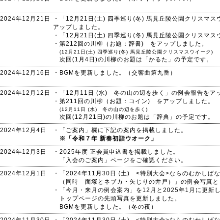
2024年12月21日
・「12月21日(土) 四季巡り(冬) 馬見丘陵公園クリス
アップしました。
・「12月21日(土) 四季巡り(冬) 馬見丘陵公園クリス
・第212回の川柳（お題：辞書) をアップしました。
(12月21日(土) 四季巡り(冬) 馬見丘陵公園クリスマスウイーク)
次回(1月4日)の川柳のお題は「かるた」の予定です。
2024年12月16日
・BGMを更新しました。（交響曲第九番）
2024年12月12日
・「12月11日 (水) 冬の山の辺を歩く」の例会報告を
・第211回の川柳（お題：コイン) をアップしました。
(12月11日 (水) 冬の山の辺を歩く)
次回(12月21日)の川柳のお題は「辞典」の予定です。
2024年12月4日
・「ご案内」欄に下記の案内を掲載しました。
※「令和７年 新春初詣ウオーク」
2024年12月3日
・2025年度 正会員申込書を掲載しました。
「入会のご案内」ページをご確認ください。
2024年12月1日
・「2024年11月30日 (土) <特別大会>ならのむかし
（同時 面塚とネブカ・矢じりの井戸）」の例会写真と
・「今月・来月の例会案内」を12月と2025年1月に更新
トップページの先頭写真を更新しました。
BGMを更新しました。（冬の夜）