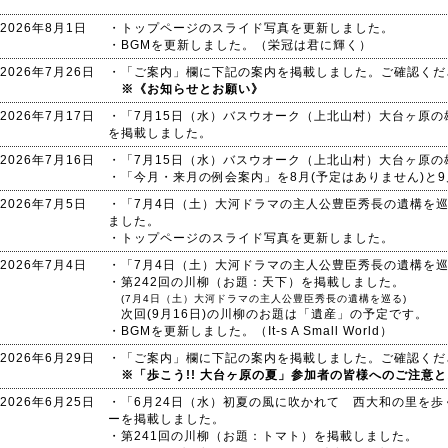
2026年8月1日
・トップページのスライド写真を更新しました。
・BGMを更新しました。（栄冠は君に輝く）
2026年7月26日
・「ご案内」欄に下記の案内を掲載しました。ご確認くだ
※《お知らせとお願い》
2026年7月17日
・「7月15日（水）バスウオーク（上北山村）大台ヶ原
を掲載しました。
2026年7月16日
・「7月15日（水）バスウオーク（上北山村）大台ヶ原
・「今月・来月の例会案内」を8月(予定はありません)と
2026年7月5日
・「7月4日（土）大河ドラマの主人公豊臣秀長の遺構を
ました。
・トップページのスライド写真を更新しました。
2026年7月4日
・「7月4日（土）大河ドラマの主人公豊臣秀長の遺構を
・第242回の川柳（お題：天下）を掲載しました。
(7月4日（土）大河ドラマの主人公豊臣秀長の遺構を巡る)
次回(9月16日)の川柳のお題は「遺産」の予定です。
・BGMを更新しました。（It-s A Small World）
2026年6月29日
・「ご案内」欄に下記の案内を掲載しました。ご確認くだ
※「歩こう!! 大台ヶ原の夏」参加者の皆様へのご注意
2026年6月25日
・「6月24日（水）初夏の風に吹かれて 西大和の里を
ーを掲載しました。
・第241回の川柳（お題：トマト）を掲載しました。