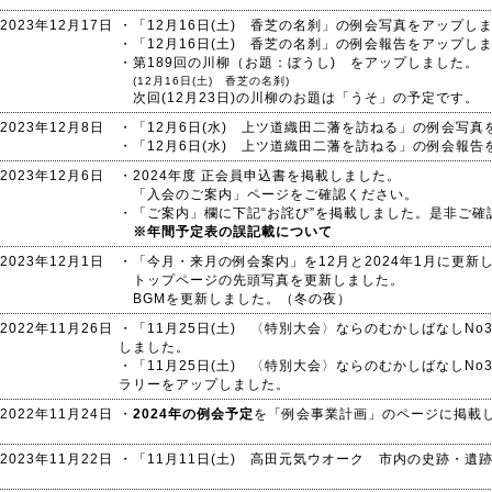
2023年12月17日
・「12月16日(土) 香芝の名刹」の例会写真をアップし
・「12月16日(土) 香芝の名刹」の例会報告をアップし
・第189回の川柳（お題：ぼうし) をアップしました。
(12月16日(土) 香芝の名刹)
次回(12月23日)の川柳のお題は「うそ」の予定です。
2023年12月8日
・「12月6日(水) 上ツ道織田二藩を訪ねる」の例会写
・「12月6日(水) 上ツ道織田二藩を訪ねる」の例会報
2023年12月6日
・2024年度 正会員申込書を掲載しました。
「入会のご案内」ページをご確認ください。
・「ご案内」欄に下記“お詫び”を掲載しました。是非ご確
※年間予定表の誤記載について
2023年12月1日
・「今月・来月の例会案内」を12月と2024年1月に更新
トップページの先頭写真を更新しました。
BGMを更新しました。（冬の夜）
2022年11月26日
・「11月25日(土) 〈特別大会〉ならのむかしばなしN
しました。
・「11月25日(土) 〈特別大会〉ならのむかしばなしN
ラリーをアップしました。
2022年11月24日
・
2024年の例会予定
を「例会事業計画」のページに掲載
2023年11月22日
・「11月11日(土) 高田元気ウオーク 市内の史跡・