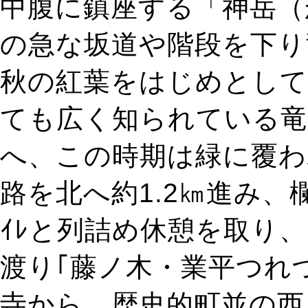
中腹に鎮座する「神岳（
の急な坂道や階段を下り
秋の紅葉をはじめとして
ても広く知られている竜
へ、この時期は緑に覆わ
路を北へ約1.2㎞進み、
ｲﾚと列詰め休憩を取り、
渡り｢藤ノ木・業平つれ
寺から、歴史的町並の西