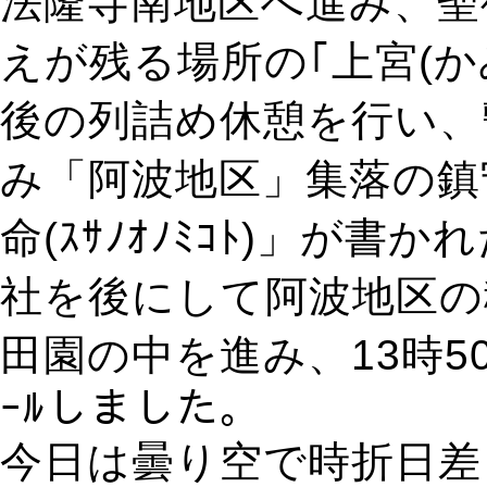
法隆寺南地区へ進み、聖
えが残る場所の｢上宮(か
後の列詰め休憩を行い、
み「阿波地区」集落の鎮
命(ｽｻﾉｵﾉﾐｺﾄ)」が
社を後にして阿波地区の
田園の中を進み、13時5
ｰﾙしました。
今日は曇り空で時折日差