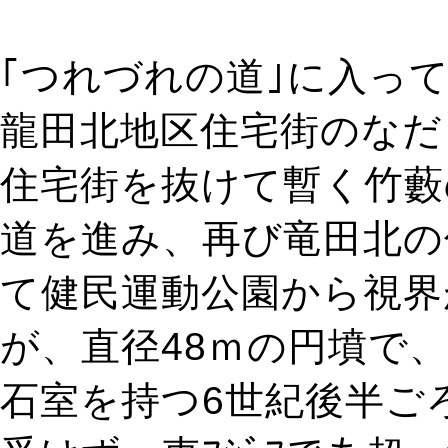
｢つれづれの道｣に入っ
龍田北地区住宅街のなだ
住宅街を抜けて暫く竹藪
道を進み、再び竜田北の
て健民運動公園から視界
が、直径48ｍの円墳で、
石室を持つ6世紀後半ご