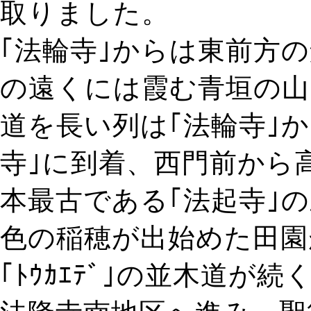
取りました。
｢法輪寺｣からは東前方
の遠くには霞む青垣の山
道を長い列は｢法輪寺｣
寺｣に到着、西門前から
本最古である｢法起寺｣
色の稲穂が出始めた田園
｢ﾄｳｶｴﾃﾞ｣の並木道