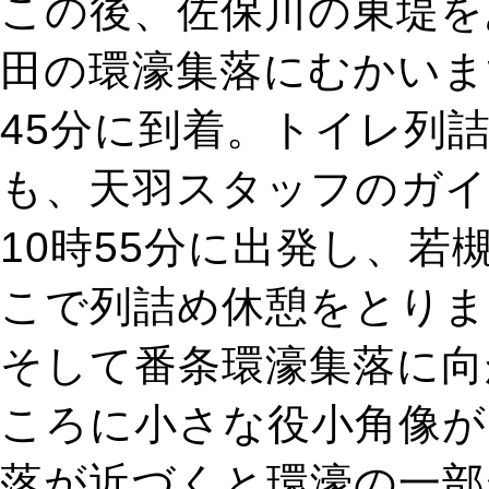
この後、佐保川の東堤を
田の環濠集落にむかいま
45分に到着。トイレ列
も、天羽スタッフのガイ
10時55分に出発し、
こで列詰め休憩をとりま
そして番条環濠集落に向
ころに小さな役小角像が
落が近づくと環濠の一部